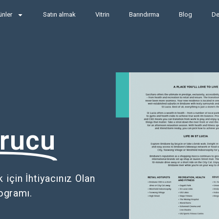
ünler
Satın almak
Vitrin
Barındırma
Blog
De
urucu
için İhtiyacınız Olan
ogramı.