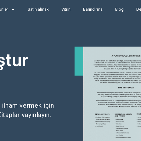
ünler
Satın almak
Vitrin
Barındırma
Blog
De
ştur
 ilham vermek için
taplar yayınlayın.