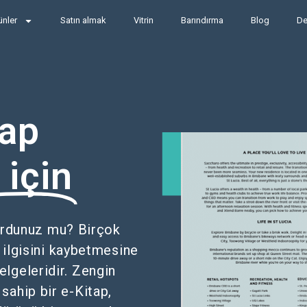
ünler
Satın almak
Vitrin
Barındırma
Blog
De
tap
için
urdunuz mu? Birçok
ilgisini kaybetmesine
lgeleridir. Zengin
sahip bir e-Kitap,