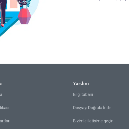
a
Yardım
da
Bilgi tabanı
itikası
Dosyayı Doğrula İndir
rtları
Bizimle iletişime geçin