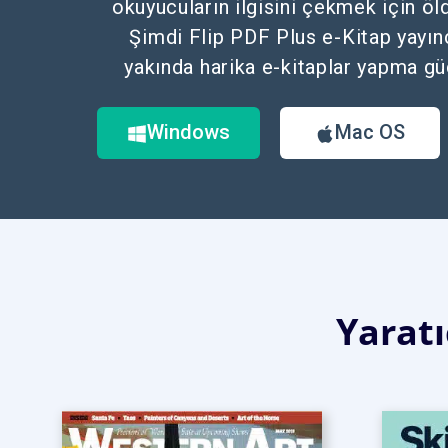
okuyucuların ilgisini çekmek için öl
Şimdi Flip PDF Plus e-Kitap yayınc
yakında harika e-kitaplar yapma g
Windows
Mac OS
Yaratı