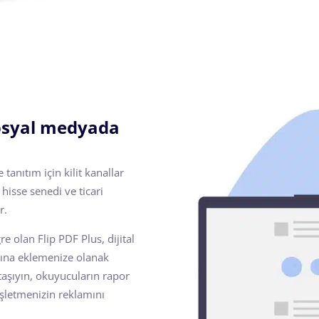
sosyal medyada
anıtım için kilit kanallar
 hisse senedi ve ticari
r.
e olan Flip PDF Plus, dijital
sına eklemenize olanak
 taşıyın, okuyucuların rapor
şletmenizin reklamını