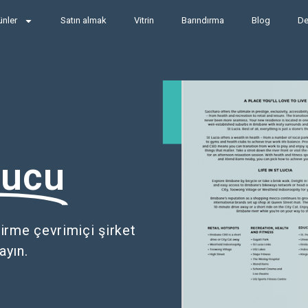
ünler
Satın almak
Vitrin
Barındırma
Blog
De
rucu
irme çevrimiçi şirket
ayın.