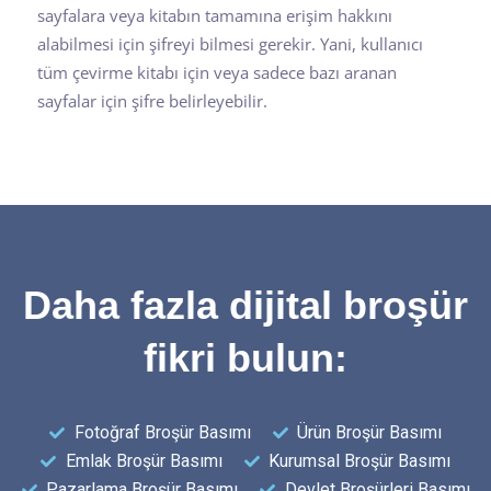
sayfalara veya kitabın tamamına erişim hakkını
alabilmesi için şifreyi bilmesi gerekir. Yani, kullanıcı
tüm çevirme kitabı için veya sadece bazı aranan
sayfalar için şifre belirleyebilir.
Daha fazla dijital broşür
fikri bulun:
Fotoğraf Broşür Basımı
Ürün Broşür Basımı
Emlak Broşür Basımı
Kurumsal Broşür Basımı
Pazarlama Broşür Basımı
Devlet Broşürleri Basımı