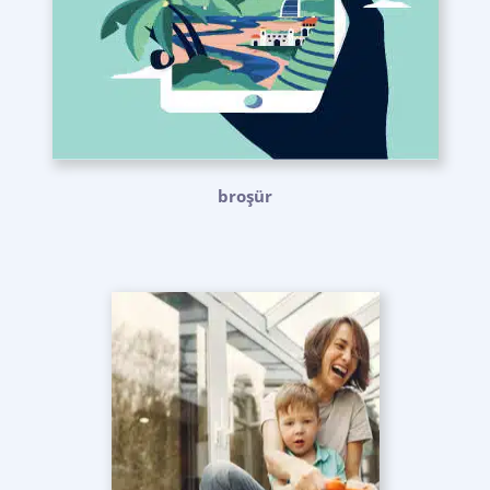
broşür